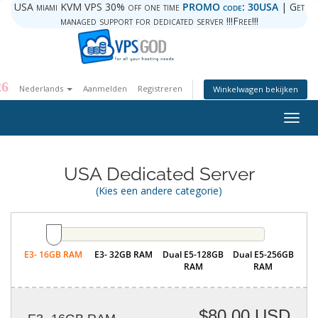
USA miami KVM VPS 30% off one time
PROMO code: 30USA
| Get
managed support for dedicated server !!!Free!!!
26
Nederlands
Aanmelden
Registreren
Winkelwagen bekijken
Togg
navig
USA Dedicated Server
(Kies een andere categorie)
E3- 16GB RAM
E3- 32GB RAM
Dual E5-128GB
Dual E5-256GB
RAM
RAM
$80.00 USD