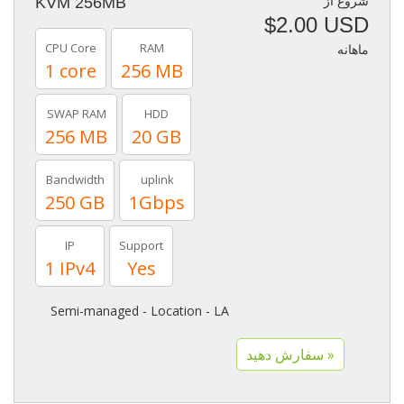
شروع از
KVM 256MB
$2.00 USD
CPU Core
RAM
ماهانه
1 core
256 MB
SWAP RAM
HDD
256 MB
20 GB
Bandwidth
uplink
250 GB
1Gbps
IP
Support
1 IPv4
Yes
Semi-managed - Location - LA