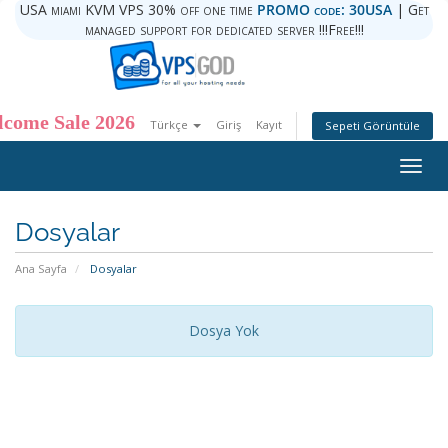
USA miami KVM VPS 30% off one time
PROMO code: 30USA
| Get
managed support for dedicated server !!!Free!!!
come Sale 2026
Türkçe
Giriş
Kayıt
Sepeti Görüntüle
Togg
navig
Dosyalar
Ana Sayfa
Dosyalar
Dosya Yok