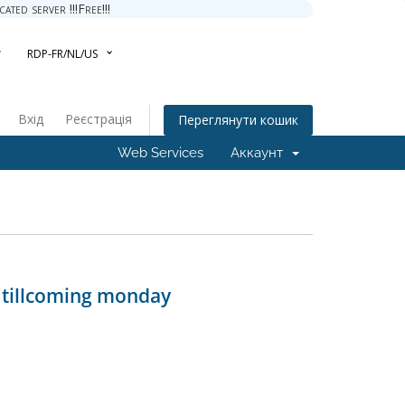
ted server !!!Free!!!
RDP-FR/NL/US
Вхід
Реєстрація
Переглянути кошик
Web Services
Аккаунт
d tillcoming monday