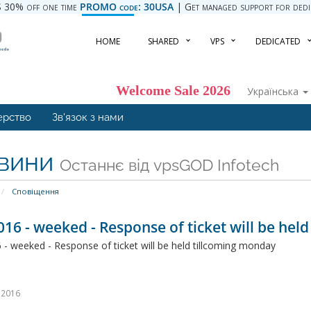
 30% off one time
PROMO code: 30USA
| Get managed support for dedica
HOME
SHARED
VPS
DEDICATED
Welcome Sale 2026
Українська
ерство
Зв'язок з нами
вини
Останнє від vpsGOD Infotech
Сповіщення
016 - weeked - Response of ticket will be hel
 - weeked - Response of ticket will be held tillcoming monday
l 2016