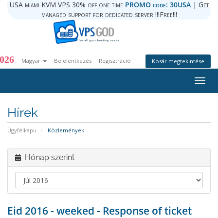
USA miami KVM VPS 30% off one time
PROMO code: 30USA
| Get
managed support for dedicated server !!!Free!!!
026
Magyar
Bejelentkezés
Regisztráció
Kosár megtekintése
Togg
navig
Hírek
Ügyfélkapu
Közlemények
Hónap szerint
Eid 2016 - weeked - Response of ticket